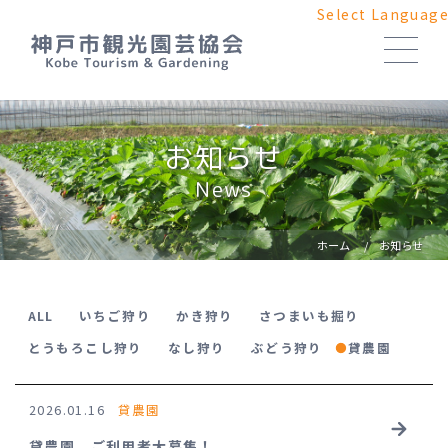
Select Languag
Kobe fruit picking list
神戸の収穫体験
お知らせ
いちご
Strawberries
News
とうもろこし
Sweetcorn
なし
Pears
ホーム
お知らせ
ぶどう
Grapes
さつまいも
Sweetpotatoes
かき
Persimmons
ALL
いちご狩り
かき狩り
さつまいも掘り
とうもろこし狩り
なし狩り
ぶどう狩り
貸農園
ホーム
Home
貸農園のご案内
Rental Farm
2026.01.16
貸農園
お知らせ
News
よくあるご質問
貸農園 ご利用者大募集！
FAQ