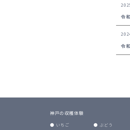
202
令
202
令
神戸の収穫体験
いちご
ぶどう