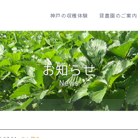
神戸の収穫体験
貸農園のご案内
Home
お知らせ
ホーム
News
Rental Farm
貸農園のご案内
News
お知らせ
FAQ