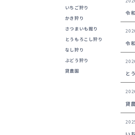
202
いちご狩り
Grapes
令
かき狩り
ぶどう
さつまいも掘り
202
Sweetpotatoes
とうもろこし狩り
さつまいも
令
なし狩り
Persimmons
ぶどう狩り
202
かき
貸農園
と
202
貸
202
い