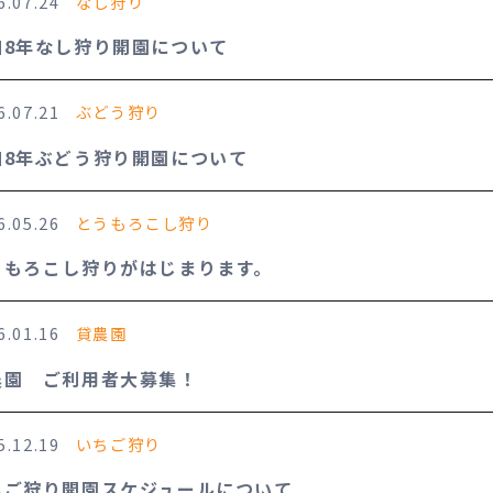
6.07.24
なし狩り
よくあるご質問
和8年なし狩り開園について
Contact
お問い合わせ
6.07.21
ぶどう狩り
About Us
和8年ぶどう狩り開園について
協会からのご案内
6.05.26
とうもろこし狩り
うもろこし狩りがはじまります。
6.01.16
貸農園
農園 ご利用者大募集！
5.12.19
いちご狩り
ちご狩り開園スケジュールについて