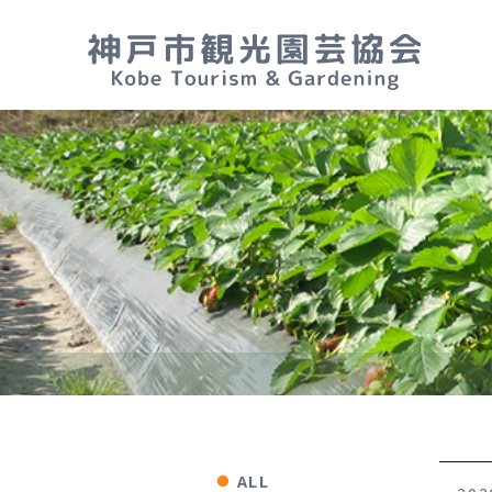
Kobe fruit picking list
神戸の収穫体験
Strawberries
いちご
Sweetcorn
とうもろこし
Pears
なし
ALL