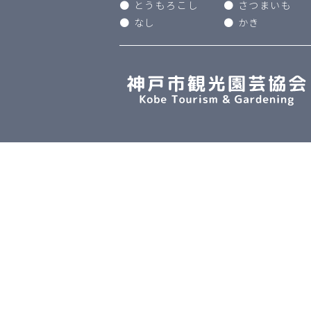
とうもろこし
さつまいも
なし
かき