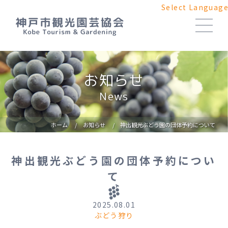
Select Languag
Kobe fruit picking list
神戸の収穫体験
お知らせ
いちご
Strawberries
News
とうもろこし
Sweetcorn
なし
Pears
ホーム
お知らせ
神出観光ぶどう園の団体予約について
ぶどう
Grapes
さつまいも
Sweetpotatoes
かき
Persimmons
神出観光ぶどう園の団体予約につい
て
ホーム
Home
貸農園のご案内
Rental Farm
2025.08.01
お知らせ
News
ぶどう狩り
よくあるご質問
FAQ